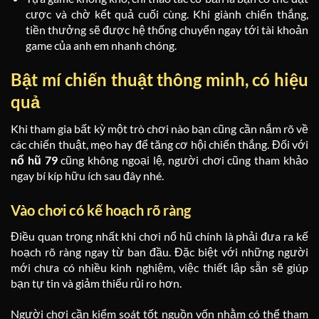
cược và chờ kết quả cuối cùng. Khi giành chiến thắng,
tiền thưởng sẽ được hệ thống chuyển ngay tới tài khoản
game của anh em nhanh chóng.
Bật mí chiến thuật thông minh, có hiệu
quả
Khi tham gia bất kỳ một trò chơi nào bạn cũng cần nắm rõ về
các chiến thuật, mẹo hay để tăng cơ hội chiến thắng. Đối với
nổ hũ 79
cũng không ngoại lệ, người chơi cũng tham khảo
ngay bí kíp hữu ích sau đây nhé.
Vào chơi có kế hoạch rõ ràng
Điều quan trọng nhất khi chơi nổ hũ chính là phải đưa ra kế
hoạch rõ ràng ngay từ ban đầu. Đặc biệt với những người
mới chưa có nhiều kinh nghiệm, việc thiết lập sẵn sẽ giúp
bạn tự tin và giảm thiểu rủi ro hơn.
Người chơi cần kiểm soát tốt nguồn vốn nhằm có thể tham