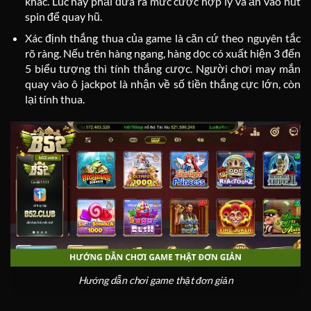
khác. Lúc này phải đưa ra mức cược hợp lý và ấn vào nút
spin để quay hũ.
Xác định thắng thua của game là căn cứ theo nguyên tắc
rõ ràng. Nếu trên hàng ngang, hàng dọc có xuất hiện 3 đến
5 biểu tượng thì tính thắng cược. Người chơi may mắn
quay vào ô jackpot là nhận về số tiền thắng cực lớn, còn
lại tính thua.
Hướng dẫn chơi game thật đơn giản