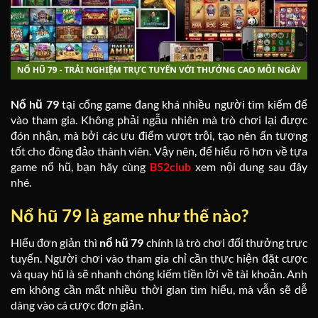
Nổ hũ 79
tại cổng game đang khá nhiều người tìm kiếm để
vào tham gia. Không phải ngẫu nhiên mà trò chơi lại được
đón nhận, mà bởi các ưu điểm vượt trội, tạo nên ấn tượng
tốt cho đông đảo thành viên. Vậy nên, để hiểu rõ hơn về tựa
game nổ hũ, bạn hãy cùng
B52club
xem nội dung sau đây
nhé.
Nổ hũ 79 là game như thế nào?
Hiểu đơn giản thì
nổ hũ 79
chính là trò chơi đổi thưởng trực
tuyến. Người chơi vào tham gia chỉ cần thực hiện đặt cược
và quay hũ là sẽ nhanh chóng kiếm tiền lời về tài khoản. Anh
em không cần mất nhiều thời gian tìm hiểu, mà vẫn sẽ dễ
dàng vào cá cược đơn giản.