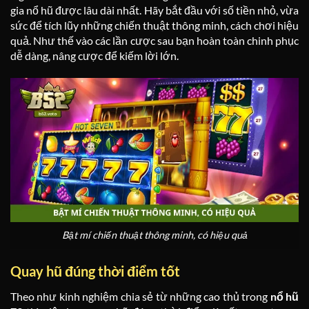
gia nổ hũ được lâu dài nhất. Hãy bắt đầu với số tiền nhỏ, vừa
sức để tích lũy những chiến thuật thông minh, cách chơi hiệu
quả. Như thế vào các lần cược sau bạn hoàn toàn chinh phục
dễ dàng, nâng cược để kiếm lời lớn.
Bật mí chiến thuật thông minh, có hiệu quả
Quay hũ đúng thời điểm tốt
Theo như kinh nghiệm chia sẻ từ những cao thủ trong
nổ hũ