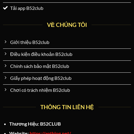
Tải app B52club
VỀ CHÚNG TÔI
Giới thiệu B52club
Điều kiện điều khoản B52club
Chính sách bảo mật B52club
Giấy phép hoạt động B52club
Chơi có trách nhiệm B52club
THÔNG TIN LIÊN HỆ
Thương Hiệu: B52CLUB
Website:
https://antblog.net/