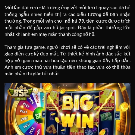
Mỗi lần đặt cược là tương ứng với một lượt quay, sau đó hệ
thống ngẫu nhiên hiển thị ra các biểu tượng để bạn nhận
thưởng. Trong mỗi ván chơi
nổ hũ 79
, tiền cược được trích
một phần để gộp vào hũ jackpot. Đây là phần thưởng lớn
nhất khi anh em may mắn thành công nổ hũ.
Tham gia tựa game, người chơi sẽ có về các trải nghiệm với
giao diện cực kỳ đẹp mắt. Từ thiết kế hình ảnh đặc sắc, kết
hợp với gam màu hài hòa tạo nên không gian đầy hấp dẫn.
Anh em cược thủ vừa thuận tiện thao tác, vừa có thể thỏa
mãn phần thị giác tốt nhất.