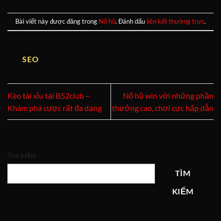
Bài viết này được đăng trong
Nổ hũ
. Đánh dấu
liên kết thường trực
.
SEO
Kèo tài xỉu tại B52club –
Nổ hũ win với những phần
Khám phá cược rất đa dạng
thưởng cao, chơi cực hấp dẫn
Tìm kiếm
TÌM
KIẾM