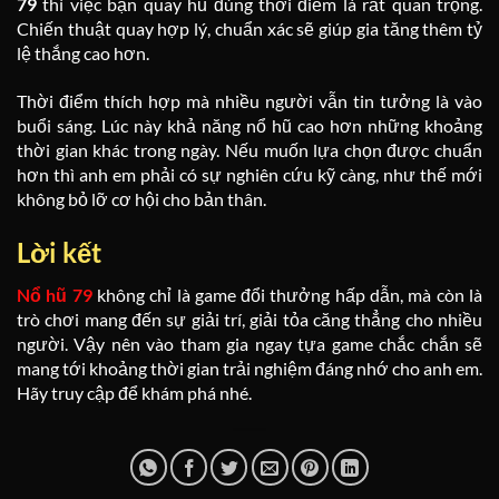
79
thì việc bạn quay hũ đúng thời điểm là rất quan trọng.
Chiến thuật quay hợp lý, chuẩn xác sẽ giúp gia tăng thêm tỷ
lệ thắng cao hơn.
Thời điểm thích hợp mà nhiều người vẫn tin tưởng là vào
buổi sáng. Lúc này khả năng nổ hũ cao hơn những khoảng
thời gian khác trong ngày. Nếu muốn lựa chọn được chuẩn
hơn thì anh em phải có sự nghiên cứu kỹ càng, như thế mới
không bỏ lỡ cơ hội cho bản thân.
Lời kết
Nổ hũ 79
không chỉ là game đổi thưởng hấp dẫn, mà còn là
trò chơi mang đến sự giải trí, giải tỏa căng thẳng cho nhiều
người. Vậy nên vào tham gia ngay tựa game chắc chắn sẽ
mang tới khoảng thời gian trải nghiệm đáng nhớ cho anh em.
Hãy truy cập để khám phá nhé.