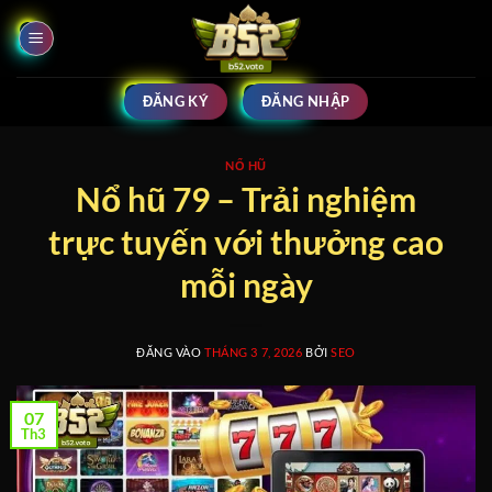
Bỏ
qua
nội
dung
ĐĂNG KÝ
ĐĂNG NHẬP
NỔ HŨ
Nổ hũ 79 – Trải nghiệm
trực tuyến với thưởng cao
mỗi ngày
ĐĂNG VÀO
THÁNG 3 7, 2026
BỞI
SEO
07
Th3