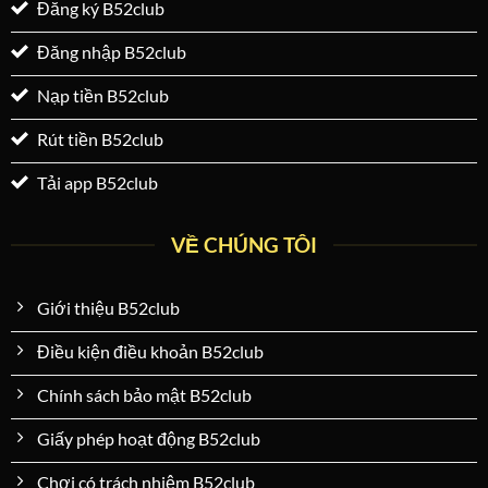
Đăng ký B52club
Đăng nhập B52club
Nạp tiền B52club
Rút tiền B52club
Tải app B52club
VỀ CHÚNG TÔI
Giới thiệu B52club
Điều kiện điều khoản B52club
Chính sách bảo mật B52club
Giấy phép hoạt động B52club
Chơi có trách nhiệm B52club