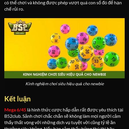
có thể chơi và không được phép vượt quá con số đó để hạn
chế rủi ro.
Kinh nghiệm chơi siêu hiệu quả cho newbie
Kết luận
Mega 6/45
là hình thức cược hấp dẫn rất được yêu thích tại
B52club. Sảnh chơi chắc chắn sẽ không làm mọi người cảm
thấy thất vọng với những dịch vụ tuyệt vời cũng tỷ lệ ăn
thưởng siêu khủng. Nếu bạn cảm thấy hứng thú thì hãy