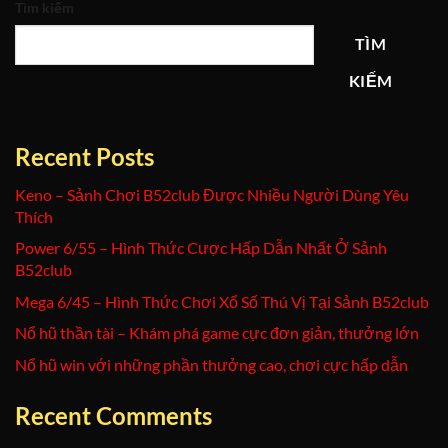
Tìm kiếm
TÌM
KIẾM
Recent Posts
Keno – Sảnh Chơi B52club Được Nhiều Người Dùng Yêu
Thích
Power 6/55 – Hình Thức Cược Hấp Dẫn Nhất Ở Sảnh
B52club
Mega 6/45 – Hình Thức Chơi Xổ Số Thú Vị Tại Sảnh B52club
Nổ hũ thần tài – Khám phá game cực đơn giản, thưởng lớn
Nổ hũ win với những phần thưởng cao, chơi cực hấp dẫn
Recent Comments