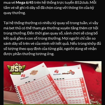
mua vé
Mega 6/45
trên hệ thống trực tuyến B52club. Mỗi
tấm vé sẽ ghi rõ dãy số đã chọn cùng với thông tin của kỳ
quay thưởng.
Tại hệ thống thường có nhiều kỳ quay số trong tuần, vì vậy
mà bet thủ có thể tham gia thường xuyên tăng thêm cơ hội
trúng thưởng. Đến thời gian quay số, sảnh chơi sẽ công bố
kết quả gồm 6 con số trúng thưởng. Mọi người chỉ cần so
sánh dãy số trên vé của mình với kết quả. Nếu trùng khớp đủ
số lượng theo quy định của từng giải, người dùng sẽ nhận
được phần thưởng tương ứng.