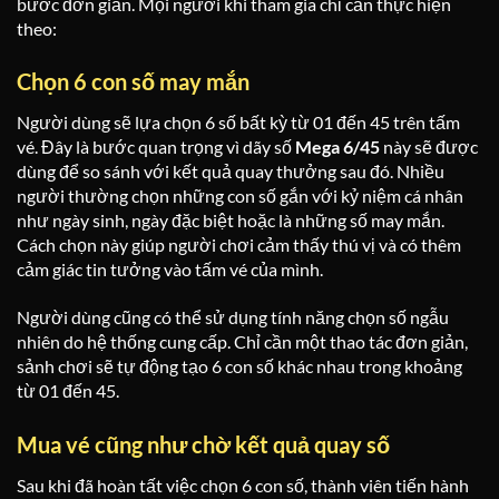
bước đơn giản. Mọi người khi tham gia chỉ cần thực hiện
theo:
Chọn 6 con số may mắn
Người dùng sẽ lựa chọn 6 số bất kỳ từ 01 đến 45 trên tấm
vé. Đây là bước quan trọng vì dãy số
Mega 6/45
này sẽ được
dùng để so sánh với kết quả quay thưởng sau đó. Nhiều
người thường chọn những con số gắn với kỷ niệm cá nhân
như ngày sinh, ngày đặc biệt hoặc là những số may mắn.
Cách chọn này giúp người chơi cảm thấy thú vị và có thêm
cảm giác tin tưởng vào tấm vé của mình.
Người dùng cũng có thể sử dụng tính năng chọn số ngẫu
nhiên do hệ thống cung cấp. Chỉ cần một thao tác đơn giản,
sảnh chơi sẽ tự động tạo 6 con số khác nhau trong khoảng
từ 01 đến 45.
Mua vé cũng như chờ kết quả quay số
Sau khi đã hoàn tất việc chọn 6 con số, thành viên tiến hành