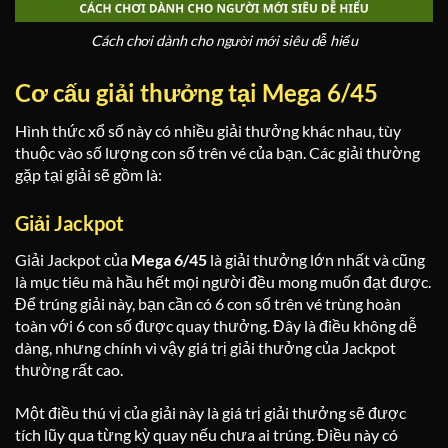
Cách chơi dành cho người mới siêu dễ hiểu
Cơ cấu giải thưởng tại Mega 6/45
Hình thức xổ số này có nhiều giải thưởng khác nhau, tùy
thuộc vào số lượng con số trên vé của bạn. Các giải thường
gặp tại giải sẽ gồm là:
Giải Jackpot
Giải Jackpot của
Mega 6/45
là giải thưởng lớn nhất và cũng
là mục tiêu mà hầu hết mọi người đều mong muốn đạt được.
Để trúng giải này, bạn cần có 6 con số trên vé trùng hoàn
toàn với 6 con số được quay thưởng. Đây là điều không dễ
dàng, nhưng chính vì vậy giá trị giải thưởng của Jackpot
thường rất cao.
Một điều thú vị của giải này là giá trị giải thưởng sẽ được
tích lũy qua từng kỳ quay nếu chưa ai trúng. Điều này có