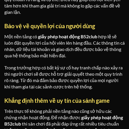
tâm hơn khi tham gia giải trí mà không lo gặp các vấn đề về
gian lận.
Bảo vệ về quyền lợi của người dùng
Một nền tảng có
giấy phép hoạt động B52club
hợp lệ sẽ
luôn đặt quyền lợi của hội viên lên hàng đầu. Các thông tin cá
nhân, dữ liệu tài khoản và giao dịch đều được bảo vệ thông
qua hệ thống bảo mật hiện đại.
Trong trường hợp có bất kỳ sự cố hay tranh chấp nào xảy ra
thì người chơi sẽ được hỗ trợ giải quyết theo một quy trình
rõ ràng. Từ đó mà đảm bảo được quyền lợi của mọi người
khi tham gia tại các sảnh cược trên hệ thống.
Khẳng định thêm về uy tín của sảnh game
Trên thực tế không phải nền tảng nào cũng sở hữu các
chứng nhận hoạt động. Để nhận được
giấy phép hoạt động
B52club
thì sân chơi đã phải đáp ứng rất nhiều tiêu chuẩn